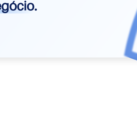
egócio
.
Organizacional
Recrutamento e
Seleção
Plano de
Marketing
Planejamento
Financeiro
Planejamento
Estratégico