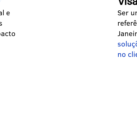
Vis
l e
Ser u
s
refer
pacto
Janei
soluç
no cli