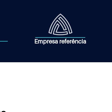
Empresa referência
So
Qu
So
Co